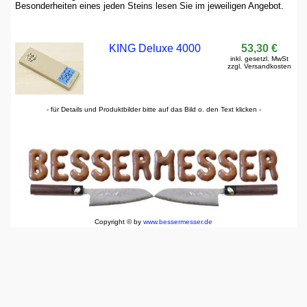
Besonderheiten eines jeden Steins lesen Sie im jeweiligen Angebot.
KING Deluxe 4000
53,30 €
inkl. gesetzl. MwSt
zzgl. Versandkosten
- für Details und Produktbilder bitte auf das Bild o. den Text klicken -
Copyright © by
www.bessermesser.de
japanisch Japan Damast Damastmesser Damaststahl Damaszener Damaszenerstahl Damaszenermesser
Suminagashi Zweilagenstahl Dreilagenstahl Zweilagenklinge Dreilagenklinge Mehrlagenklinge Klingen
China chinesische Hochos Messer Kochmesser Sushi Koch Köche knife blade cutter cutterly Kohlenstoff
Karbon Carbon Kiwami Hiromoto Komayashi Asai Azai Hattori Hanso Herder Windmühle
Windmühlenmesser Schleifsteine Schärfsteine Wasserschärfsteine Wasserssteine Abziehsteine Schleifstein
Schärfstein Abziehstein Wassersstein Wasserschärfstein Wasserabziehstein Kombistein Kombischärfstein
Kombiwasserstein Kombiwasserschärfstein Kombiabziehstein schärfen abziehen schleifen Edelstahl Stahl
Stähle Chrom Vanadium Eisen anlassen härten schmieden Schiede Schmied Griff Sandelholz
Mognolienholz Ebenholz Mikarta rostfrei Shiro Ao Gami Gyuto Gyutou Santoku Sashimi Yanagiba
Usuba Nakiri Deba Kodeba Slicer Messerblock Wetzstahl Wetzstein Schnitthaltigkeit rasiermesserscharf
CSS premium cuisine