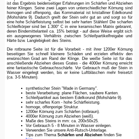
ist das Ergebnis beiderseitiger Erfahrungen im Schärfen und Abziehen
feiner Klingen. Seine zwei Lagen von unterschiedlicher Körnung sind
homogen und offenporig, das Kornmaterial ist kristalliner Edelkorund
(Mohshärte 9). Dadurch greift der Stein sehr gut an und sorgt so für
eine hohe Schärfleistung selbst bei sehr harten Stählen! Die scharfen
Schleifkörper sind bei 1.300° C in eine keramischen Matrix gebrannt,
deren Bindemittelanteil ca. 15% beträgt - auf diese Weise ergibt sich
ein ausgewogenes Verhältnis zwischen Schleifpartikelfreigabe und
Härte bzw. Langlebigkeit des Steins.
Die rotbraune Seite ist für die Vorarbeit - mit ihrer 1200er Körnung
beseitigen Sie schnell kleinere Schäden und erzielen effektiv den
erwünschten Grad am Rand der Klinge. Die weiße Seite ist für das
anschließende Abziehen dieses Grates - die 4000er Körnung erreicht
eine fantastische Gebrauchsschärfe. Vor Gebrauch muß der Stein in
Wasser ein­gelegt werden, bis er keine Luftbläschen mehr freisetzt
(ca. 3-5 Minuten).
synthetischer Stein "Made in Germany".
beste Verarbeitung: plane Flächen, saubere Kanten.
Schleifpartikel aus bestem Edelkorund (Mohshärte 9).
sehr scharfes Korn - hohe Schärfleistung.
homoge, offenporige Struktur.
1200er Körnung zum Schärfen (rotbraun).
4000er Körnung zum Abziehen (weiß).
Maße des Steins in mm: ca. 200x50x25.
Vor Gebrauch 5 - 8 Minuten in Wasser einlegen.
Verwenden Sie unsere Anti-Rutsch-Unterlage.
Tips zum Thema
Schärfen und Abziehen
finden Sie