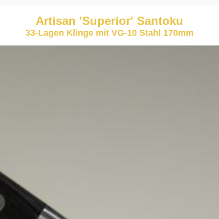
Artisan 'Superior' Santoku
33-Lagen Klinge mit VG-10 Stahl 170mm