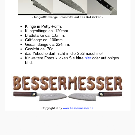
- für großformatige Fotos bitte auf das Bild klicken -
Klinge in Petty-Form.
Klingenlänge ca. 120mm.
Blattstärke ca. 1,8mm.
Grifflänge ca. 100mm.
Gesamtlänge ca. 224mm.
Gewicht ca. 70g.
das Yobocho darf nicht in die Spülmaschine!
für weitere Fotos klicken Sie bitte
hier
oder auf obiges
Bild.
Copyright © by
www.bessermesser.de
japanisch Japan Damast Damastmesser Damaststahl Damaszener Damaszenerstahl Damaszenermesser
Suminagashi Zweilagenstahl Dreilagenstahl Zweilagenklinge Dreilagenklinge Mehrlagenklinge Klingen
China chinesische Hochos Messer Kochmesser Sushi Koch Köche knife blade cutter cutterly Kohlenstoff
Karbon Carbon Kiwami Hiromoto Komayashi Asai Azai Hattori Hanso Herder Windmühle
Windmühlenmesser Schleifsteine Schärfsteine Wasserschärfsteine Wasserssteine Abziehsteine Schleifstein
Schärfstein Abziehstein Wassersstein Wasserschärfstein Wasserabziehstein Kombistein Kombischärfstein
Kombiwasserstein Kombiwasserschärfstein Kombiabziehstein schärfen abziehen schleifen Edelstahl Stahl