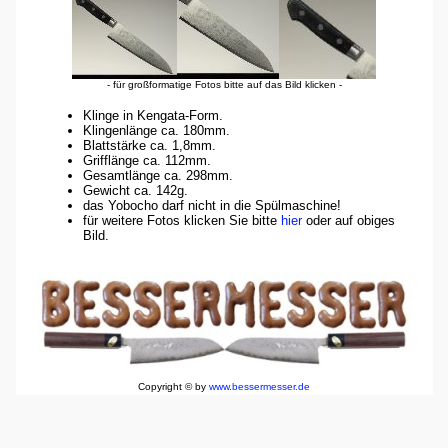
- für großformatige Fotos bitte auf das Bild klicken -
Klinge in Kengata-Form.
Klingenlänge ca. 180mm.
Blattstärke ca. 1,8mm.
Grifflänge ca. 112mm.
Gesamtlänge ca. 298mm.
Gewicht ca. 142g.
das Yobocho darf nicht in die Spülmaschine!
für weitere Fotos klicken Sie bitte
hier
oder auf obiges
Bild.
Copyright © by
www.bessermesser.de
japanisch Japan Damast Damastmesser Damaststahl Damaszener Damaszenerstahl Damaszenermesser
Suminagashi Zweilagenstahl Dreilagenstahl Zweilagenklinge Dreilagenklinge Mehrlagenklinge Klingen
China chinesische Hochos Messer Kochmesser Sushi Koch Köche knife blade cutter cutterly Kohlenstoff
Karbon Carbon Kiwami Hiromoto Komayashi Asai Azai Hattori Hanso Herder Windmühle
Windmühlenmesser Schleifsteine Schärfsteine Wasserschärfsteine Wasserssteine Abziehsteine Schleifstein