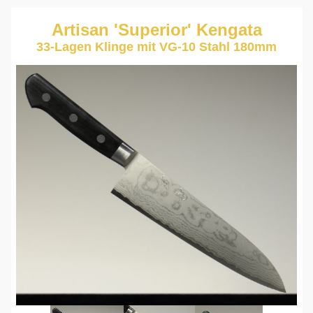
Artisan 'Superior' Kengata
33-Lagen Klinge mit VG-10 Stahl 180mm